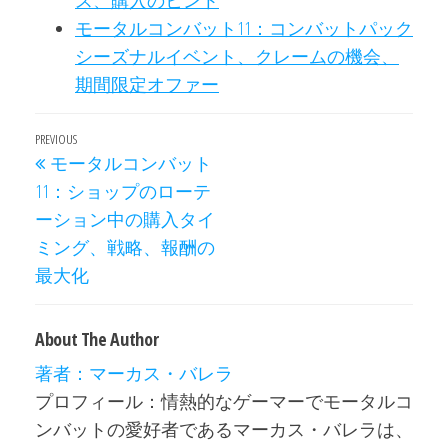
モータルコンバット11：コンバットパック
シーズナルイベント、クレームの機会、
期間限定オファー
Post
Previous
PREVIOUS
モータルコンバット
navigation
Post
11：ショップのローテ
ーション中の購入タイ
ミング、戦略、報酬の
最大化
About The Author
著者：マーカス・バレラ
プロフィール：情熱的なゲーマーでモータルコ
ンバットの愛好者であるマーカス・バレラは、