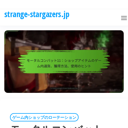
Skip
to
strange-stargazers.jp
the
content
ゲーム内ショップのローテーション