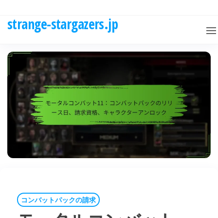
Skip
to
strange-stargazers.jp
the
content
コンバットパックの請求