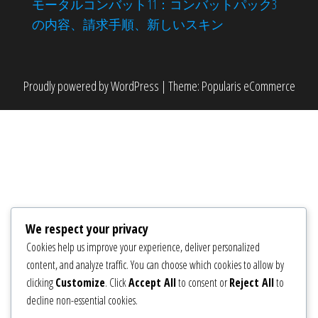
モータルコンバット11：コンバットパック3
の内容、請求手順、新しいスキン
Proudly powered by
WordPress
|
Theme:
Popularis eCommerce
We respect your privacy
Cookies help us improve your experience, deliver personalized
content, and analyze traffic. You can choose which cookies to allow by
clicking
Customize
. Click
Accept All
to consent or
Reject All
to
decline non-essential cookies.