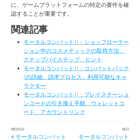
に、ゲームプラットフォームの特定の要件を確
認することが重要です。
関連記事
モータルコンバット11：ショップローテー
ション中のコスメティックの取得方法、
ステップバイステップ、ヒント
モータルコンバット11：コンバットパック
1の詳細、請求プロセス、利用可能なキャ
ラクター
モータルコンバット11：プレイステーショ
ンコードの引き換え手順、ウォレットコ
ード、アカウントリンク
Post
Previous
PREVIOUS
NEXT
Next
モータルコンバット
モータルコンバット
Post
Post