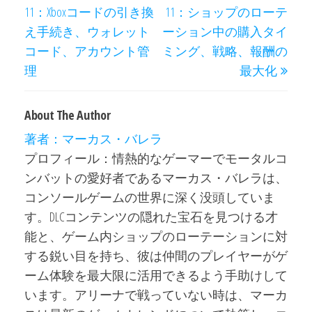
navigation
11：Xboxコードの引き換
11：ショップのローテ
え手続き、ウォレット
ーション中の購入タイ
コード、アカウント管
ミング、戦略、報酬の
理
最大化
About The Author
著者：マーカス・バレラ
プロフィール：情熱的なゲーマーでモータルコ
ンバットの愛好者であるマーカス・バレラは、
コンソールゲームの世界に深く没頭していま
す。DLCコンテンツの隠れた宝石を見つける才
能と、ゲーム内ショップのローテーションに対
する鋭い目を持ち、彼は仲間のプレイヤーがゲ
ーム体験を最大限に活用できるよう手助けして
います。アリーナで戦っていない時は、マーカ