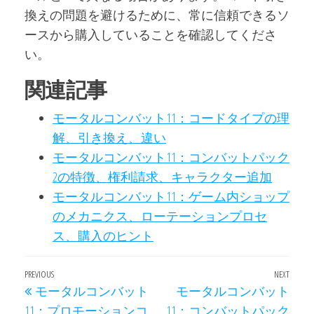
換えの問題を避けるために、常に信頼できるソ
ースから購入していることを確認してくださ
い。
関連記事
モータルコンバット11：コードタイプの理
解、引き換え、違い
モータルコンバット11：コンバットパック
2の特徴、権利請求、キャラクター追加
モータルコンバット11：ゲーム内ショップ
のメカニクス、ローテーションプロセ
ス、購入のヒント
Post
Previous
PREVIOUS
NEXT
Next
モータルコンバット
モータルコンバット
navigation
Post
Post
11：プロモーションコ
11：コンバットパック