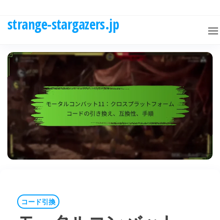
Skip
to
strange-stargazers.jp
the
content
コード引換