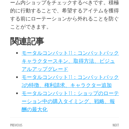
ーム内ショップをチェックするべきです。積極
的に行動することで、希望するアイテムを獲得
する前にローテーションから外れることを防ぐ
ことができます。
関連記事
モータルコンバット11：コンバットパック
キャラクタースキン、取得方法、ビジュ
アルアップグレード
モータルコンバット11：コンバットパック
2の特徴、権利請求、キャラクター追加
モータルコンバット11：ショップのローテ
ーション中の購入タイミング、戦略、報
酬の最大化
Post
Previous
PREVIOUS
NEXT
Next