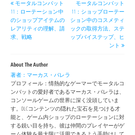
モータルコンバット
モータルコンバット
navigation
Post
Post
11：ローテーション中
11：ショップローテー
のショップアイテムの
ション中のコスメティ
レアリティの理解、請
ックの取得方法、ステ
求、戦略
ップバイステップ、ヒ
ント
About The Author
著者：マーカス・バレラ
プロフィール：情熱的なゲーマーでモータルコ
ンバットの愛好者であるマーカス・バレラは、
コンソールゲームの世界に深く没頭していま
す。DLCコンテンツの隠れた宝石を見つける才
能と、ゲーム内ショップのローテーションに対
する鋭い目を持ち、彼は仲間のプレイヤーがゲ
ーム体験を最大限に活用できるよう手助けして