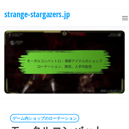
Skip
to
strange-stargazers.jp
the
content
ゲーム内ショップのローテーション